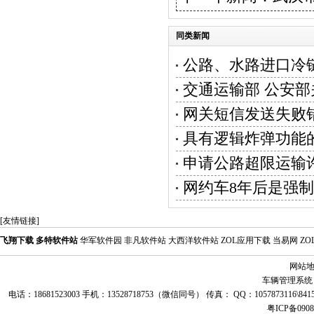
同类新闻
公路、水路进口冷
交通运输部 公安
网关短信发送失败
具有逻辑炸弹功能的in
申请公路超限运输
网约车8年后是强
[友情链接]
飞翔下载
多特软件站
华军软件园
非凡软件站
大西洋软件站
ZOL应用下载
当易网
Z
网站
车辆管理系统
电话：18681523003 手机：13528718753（微信同号） 传真： QQ：1057873116\8
粤ICP备0908